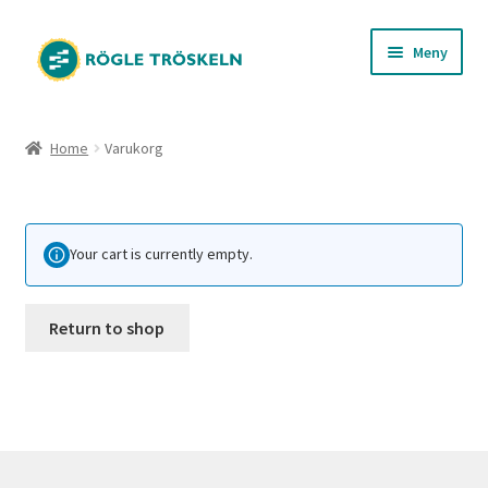
Hoppa
Hoppa
Meny
till
till
navigering
innehåll
Expand
RÖGLE TRÖSKELN
RÖGLE TRÖSKELN
underm
Home
Varukorg
Produkter
OM OSS
Kontakt
MILJÖ
Your cart is currently empty.
PRODUKTER
Return to shop
KONTAKT