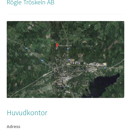
Rögle Tröskeln AB
Huvudkontor
Adress