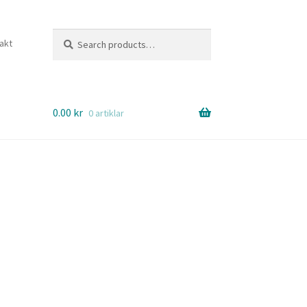
Search
Search
akt
for:
0.00
kr
0 artiklar