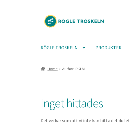
Hoppa
Hoppa
till
till
navigering
innehåll
RÖGLE TRÖSKELN
PRODUKTER
Home
Author: RKLM
Inget hittades
Det verkar som att vi inte kan hitta det du let